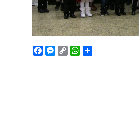
Facebook
Messenger
Copy
WhatsApp
Teilen
Link