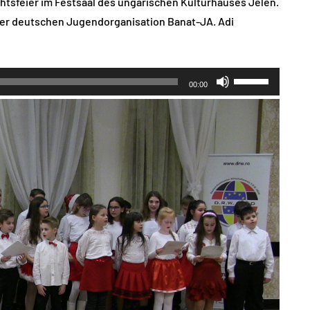
htsfeier im Festsaal des ungarischen Kulturhauses Jelen.
er deutschen Jugendorganisation Banat-JA. Adi
Pfeiltasten
00:00
Hoch/Runter
benutzen,
um
die
Lautstärke
zu
regeln.