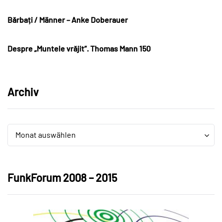
Bărbați / Männer – Anke Doberauer
Despre „Muntele vrăjit“. Thomas Mann 150
Archiv
Archiv
Archiv
Monat auswählen
FunkForum 2008 – 2015