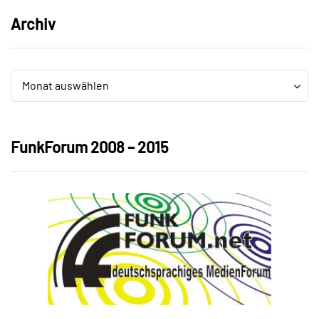
Archiv
Archiv
Archiv
Monat auswählen
FunkForum 2008 – 2015