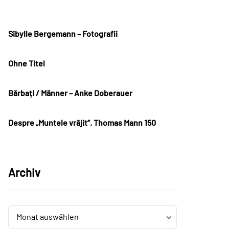
Sibylle Bergemann – Fotografii
Ohne Titel
Bărbați / Männer – Anke Doberauer
Despre „Muntele vrăjit“. Thomas Mann 150
Archiv
Archiv
Archiv
Monat auswählen