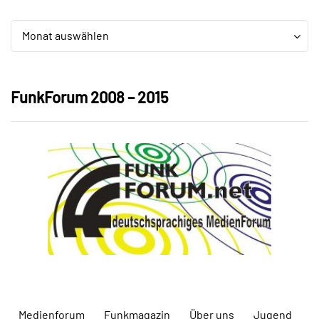
Archiv
Archiv
Monat auswählen
FunkForum 2008 – 2015
Medienforum
Funkmagazin
Über uns
Jugend