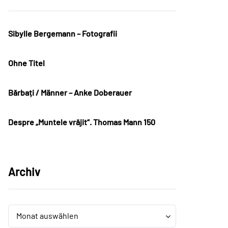
Sibylle Bergemann – Fotografii
Ohne Titel
Bărbați / Männer – Anke Doberauer
Despre „Muntele vrăjit“. Thomas Mann 150
Archiv
Archiv
Archiv
Monat auswählen