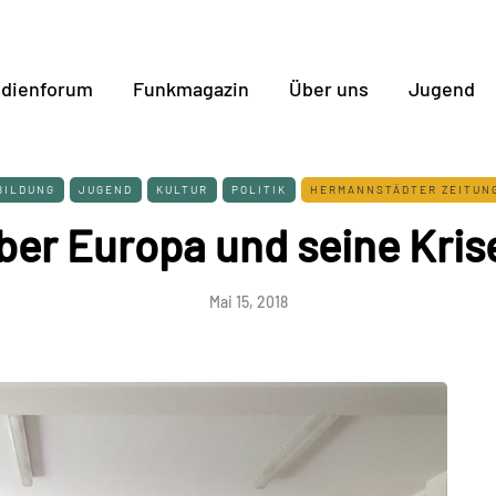
dienforum
Funkmagazin
Über uns
Jugend
BILDUNG
JUGEND
KULTUR
POLITIK
HERMANNSTÄDTER ZEITUN
ber Europa und seine Kris
Mai 15, 2018