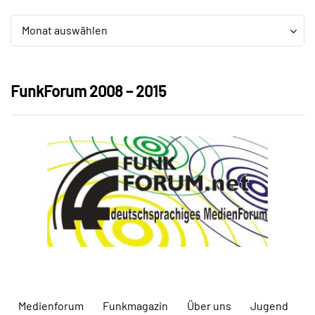
Archiv
Archiv
Monat auswählen
FunkForum 2008 – 2015
Medienforum
Funkmagazin
Über uns
Jugend