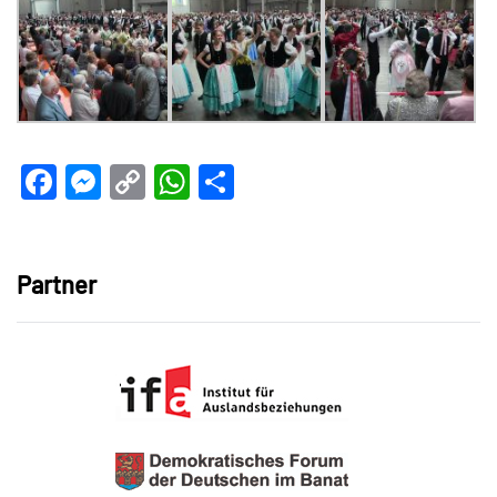
Facebook
Messenger
Copy
WhatsApp
Teilen
Link
Partner