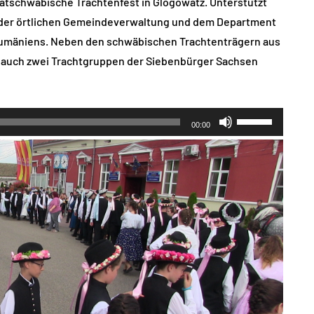
anatschwäbische Trachtenfest in Glogowatz. Unterstützt
 der örtlichen Gemeindeverwaltung und dem Department
Rumäniens. Neben den schwäbischen Trachtenträgern aus
 auch zwei Trachtgruppen der Siebenbürger Sachsen
Pfeiltasten
00:00
Hoch/Runter
benutzen,
um
die
Lautstärke
zu
regeln.