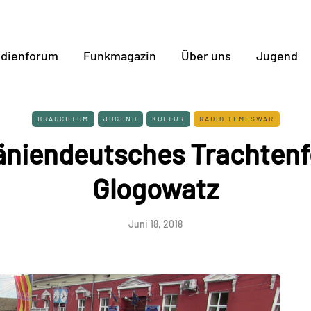
dienforum
Funkmagazin
Über uns
Jugend
BRAUCHTUM
JUGEND
KULTUR
RADIO TEMESWAR
niendeutsches Trachtenfe
Glogowatz
Juni 18, 2018