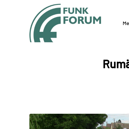
Me
Rumä