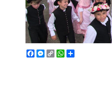
Facebook
Messenger
Copy
WhatsApp
Teilen
Link