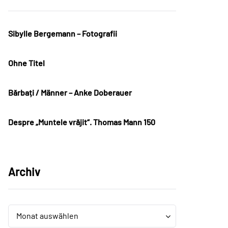
Sibylle Bergemann – Fotografii
Ohne Titel
Bărbați / Männer – Anke Doberauer
Despre „Muntele vrăjit“. Thomas Mann 150
Archiv
Archiv
Archiv
Monat auswählen