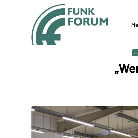
Me
L
„Wen