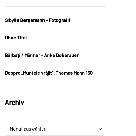
Sibylle Bergemann – Fotografii
Ohne Titel
Bărbați / Männer – Anke Doberauer
Despre „Muntele vrăjit“. Thomas Mann 150
Archiv
Archiv
Archiv
Monat auswählen