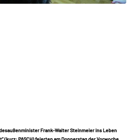
desaußenminister Frank-Walter Steinmeier ins Leben
ft“ (kurz: PASCH) feierten am Donnerstag der Vorwoche