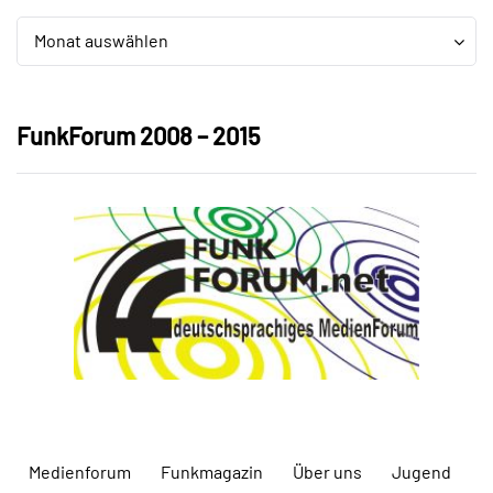
Archiv
Archiv
Monat auswählen
FunkForum 2008 – 2015
Medienforum
Funkmagazin
Über uns
Jugend