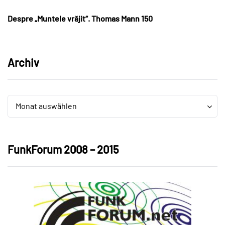
Despre „Muntele vrăjit“. Thomas Mann 150
Archiv
Archiv
Archiv
Monat auswählen
FunkForum 2008 – 2015