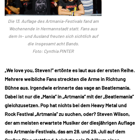
Die 13. Auflage des Artmania-Festivals fand am
Wochenende in Hermannstadt statt. Fans aus
dem In- und Ausland freuten sich sichtlich auf
die insgesamt acht Bands.
Foto: Cynthia PINTER
„We love you, Steven!“ ertönte es laut aus der ersten Reihe.
Mehrere weibliche Fans streckten die Arme in Richtung
Bühne aus. Irgendwie erinnerte das vage an Beatlemania.
Dabei ist nur die „Mania“ in „Artmania“ mit der „Beatlemania“
gleichzusetzen. Pop hat nichts bei dem Heavy Metal und
Rock Festival „Artmania“ zu suchen, oder? Steven Wilson,
der am meisten erwartete Musiker der diesjährigen Auflage
des Artmania-Festivals, das am 28. und 29. Juli auf dem