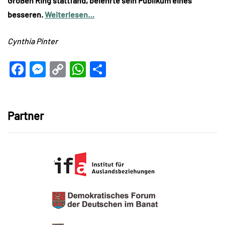
Großen Ring stattfand, belehrte sein Publikum eines
besseren.
Weiterlesen…
Cynthia Pinter
Facebook
Messenger
Copy
WhatsApp
Teilen
Link
Partner