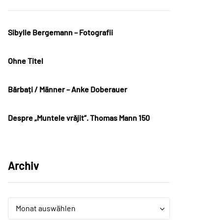
Sibylle Bergemann – Fotografii
Ohne Titel
Bărbați / Männer – Anke Doberauer
Despre „Muntele vrăjit“. Thomas Mann 150
Archiv
Archiv
Archiv
Monat auswählen