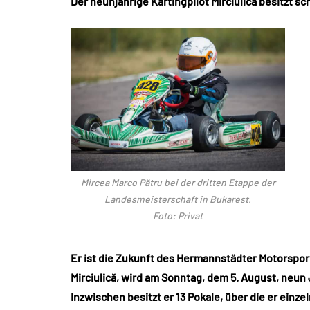
Der neunjährige Kartingpilot Mirciulică besitzt sc
Mircea Marco Pătru bei der dritten Etappe der
Landesmeisterschaft in Bukarest.
Foto: Privat
Er ist die Zukunft des Hermannstädter Motorsport
Mirciulică, wird am Sonntag, dem 5. August, neun Ja
Inzwischen besitzt er 13 Pokale, über die er einz