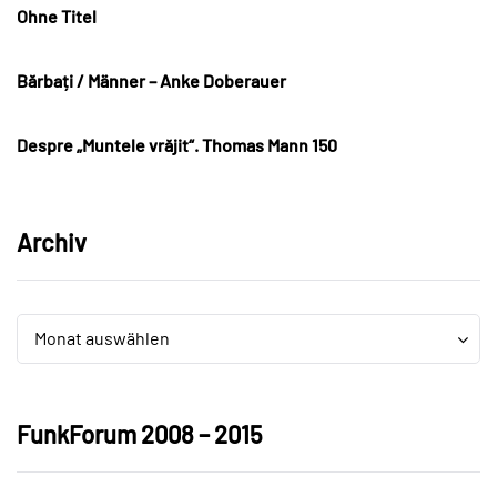
Ohne Titel
Bărbați / Männer – Anke Doberauer
Despre „Muntele vrăjit“. Thomas Mann 150
Archiv
Archiv
Archiv
Monat auswählen
FunkForum 2008 – 2015