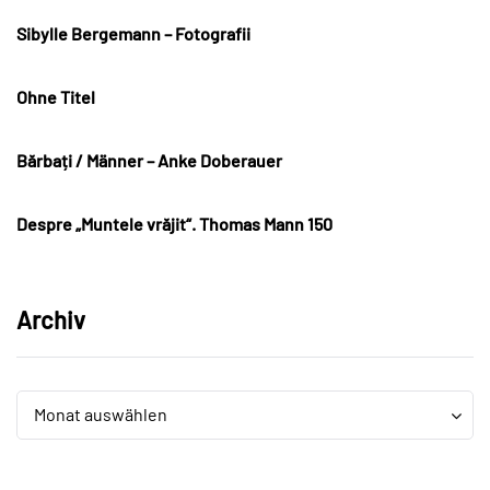
Sibylle Bergemann – Fotografii
Ohne Titel
Bărbați / Männer – Anke Doberauer
Despre „Muntele vrăjit“. Thomas Mann 150
Archiv
Archiv
Archiv
Monat auswählen