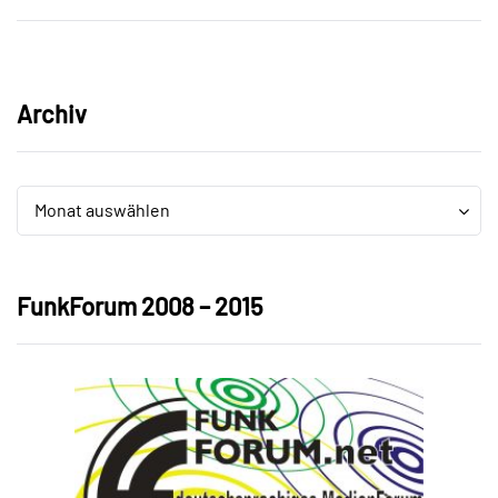
Archiv
Archiv
Archiv
Monat auswählen
FunkForum 2008 – 2015