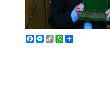
Facebook
Messenger
Copy
WhatsApp
Teilen
Link