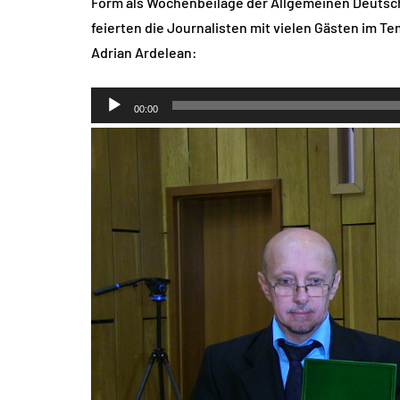
Form als Wochenbeilage der Allgemeinen Deutsch
feierten die Journalisten mit vielen Gästen im 
Adrian Ardelean:
Audio-
00:00
Player