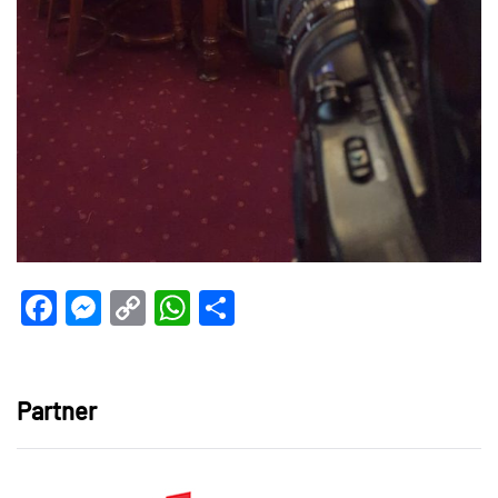
Facebook
Messenger
Copy
WhatsApp
Teilen
Link
Partner