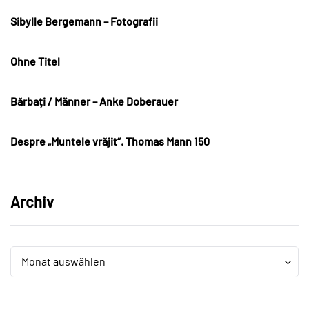
Sibylle Bergemann – Fotografii
Ohne Titel
Bărbați / Männer – Anke Doberauer
Despre „Muntele vrăjit“. Thomas Mann 150
Archiv
Archiv
Archiv
Monat auswählen