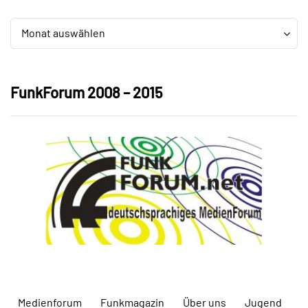
Archiv
Archiv
Monat auswählen
FunkForum 2008 – 2015
Medienforum
Funkmagazin
Über uns
Jugend