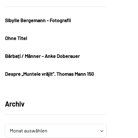
Sibylle Bergemann – Fotografii
Ohne Titel
Bărbați / Männer – Anke Doberauer
Despre „Muntele vrăjit“. Thomas Mann 150
Archiv
Archiv
Archiv
Monat auswählen