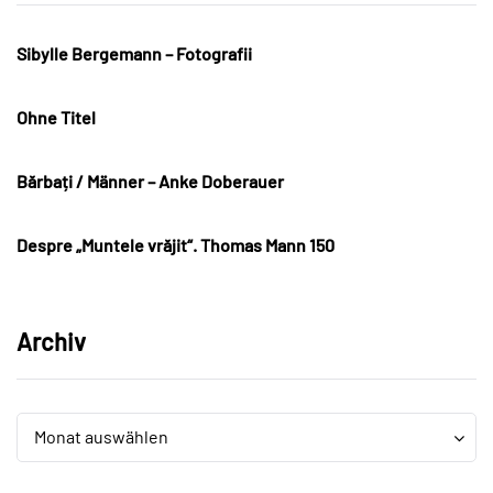
Sibylle Bergemann – Fotografii
Ohne Titel
Bărbați / Männer – Anke Doberauer
Despre „Muntele vrăjit“. Thomas Mann 150
Archiv
Archiv
Archiv
Monat auswählen