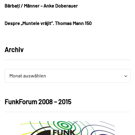
Bărbați / Männer – Anke Doberauer
Despre „Muntele vrăjit“. Thomas Mann 150
Archiv
Archiv
Archiv
Monat auswählen
FunkForum 2008 – 2015