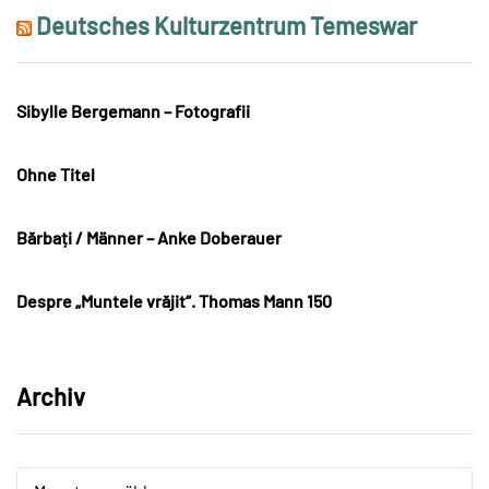
Deutsches Kulturzentrum Temeswar
Sibylle Bergemann – Fotografii
Ohne Titel
Bărbați / Männer – Anke Doberauer
Despre „Muntele vrăjit“. Thomas Mann 150
Archiv
Archiv
Archiv