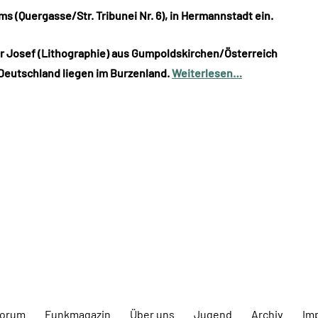
 (Quergasse/Str. Tribunei Nr. 6), in Hermannstadt ein.
er Josef (Lithographie) aus Gumpoldskirchen/Österreich
/Deutschland liegen im Burzenland.
Weiterlesen…
forum
Funkmagazin
Über uns
Jugend
Archiv
Im