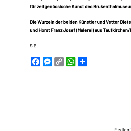
für zeitgenössische Kunst des Brukenthalmuseums
Die Wurzeln der beiden Künstler und Vetter Diet
und Horst Franz Josef (Malerei) aus Taufkirchen
S.B.
Facebook
Messenger
Copy
WhatsApp
Teilen
Link
Medien