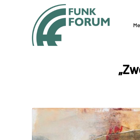
Me
„Zw