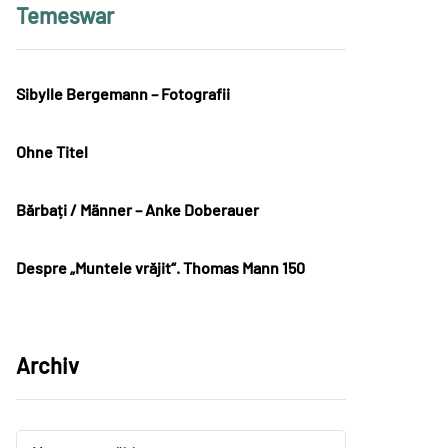
Temeswar
Sibylle Bergemann – Fotografii
Ohne Titel
Bărbați / Männer – Anke Doberauer
Despre „Muntele vrăjit“. Thomas Mann 150
Archiv
Archiv
Archiv