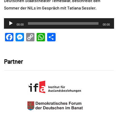
Deutschen Staatstheater Temeswar, beschreibt den
Sommer der NiLs im Gespräch mit Tatiana Sessler.
Audio-
00:00
00:00
Player
Facebook
Messenger
Copy
WhatsApp
Teilen
Link
Partner