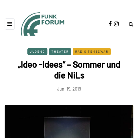
JUGEND
THEATER
RADIO TEMESWAR
„Ideo -Idees“ – Sommer und
die NiLs
Juni 19, 2019