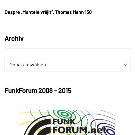
Despre „Muntele vrăjit“. Thomas Mann 150
Archiv
Archiv
Archiv
Monat auswählen
FunkForum 2008 – 2015