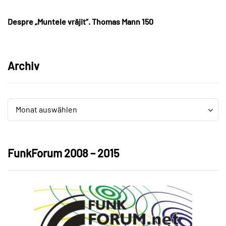
Despre „Muntele vrăjit“. Thomas Mann 150
Archiv
Archiv
Archiv
Monat auswählen
FunkForum 2008 – 2015