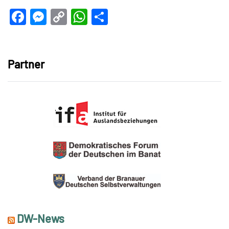
Facebook
Messenger
Copy
WhatsApp
Teilen
Link
Partner
DW-News