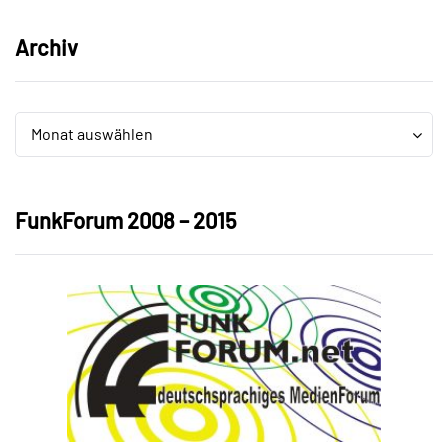
Archiv
Archiv
Archiv
Monat auswählen
FunkForum 2008 – 2015