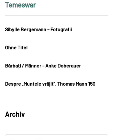
Temeswar
Sibylle Bergemann – Fotografii
Ohne Titel
Bărbați / Männer – Anke Doberauer
Despre „Muntele vrăjit“. Thomas Mann 150
Archiv
Archiv
Archiv