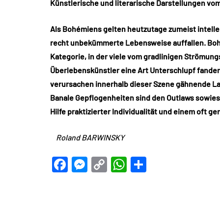
Künstlerische und literarische Darstellungen vom 
Als Bohémiens gelten heutzutage zumeist intelle
recht unbekümmerte Lebensweise auffallen. Bohé
Kategorie, in der viele vom gradlinigen Strömun
Überlebenskünstler eine Art Unterschlupf fande
verursachen innerhalb dieser Szene gähnende L
Banale Gepflogenheiten sind den Outlaws sowieso
Hilfe praktizierter Individualität und einem oft 
Roland BARWINSKY
Facebook
Messenger
Copy
WhatsApp
Teilen
Link