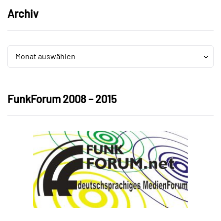
Archiv
Archiv
Archiv
Monat auswählen
FunkForum 2008 – 2015