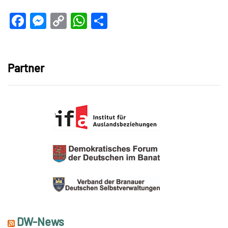
Facebook
Messenger
Copy
WhatsApp
Teilen
Link
Partner
DW-News