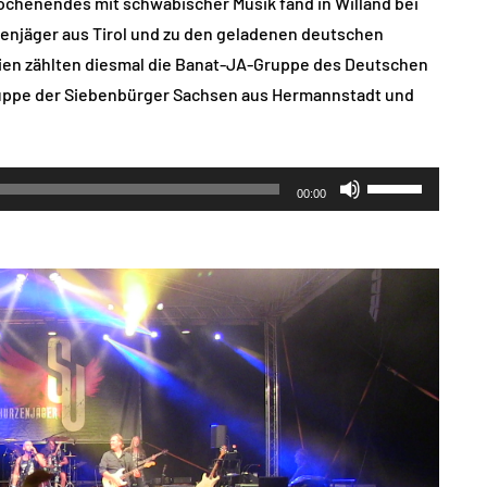
Wochenendes mit schwäbischer Musik fand in Willand bei
zenjäger aus Tirol und zu den geladenen deutschen
en zählten diesmal die Banat-JA-Gruppe des Deutschen
ruppe der Siebenbürger Sachsen aus Hermannstadt und
Pfeiltasten
00:00
Hoch/Runter
benutzen,
um
die
Lautstärke
zu
regeln.