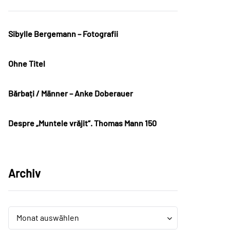
Sibylle Bergemann – Fotografii
Ohne Titel
Bărbați / Männer – Anke Doberauer
Despre „Muntele vrăjit“. Thomas Mann 150
Archiv
Archiv
Archiv
Monat auswählen