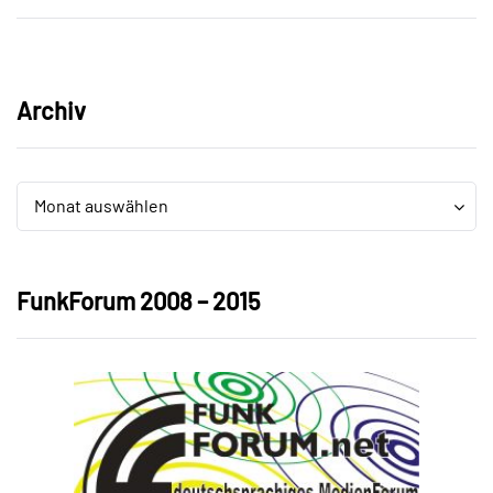
Archiv
Archiv
Archiv
Monat auswählen
FunkForum 2008 – 2015