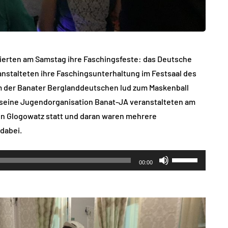
ierten am Samstag ihre Faschingsfeste: das Deutsche
stalteten ihre Faschingsunterhaltung im Festsaal des
 der Banater Berglanddeutschen lud zum Maskenball
 seine Jugendorganisation Banat-JA veranstalteten am
in Glogowatz statt und daran waren mehrere
 dabei.
Pfeiltasten
00:00
Hoch/Runter
benutzen,
um
die
Lautstärke