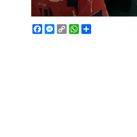
Facebook
Messenger
Copy
WhatsApp
Teilen
Link