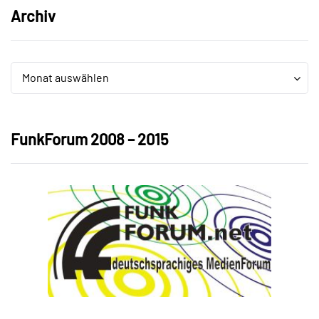
Archiv
Archiv
Archiv
Monat auswählen
FunkForum 2008 – 2015