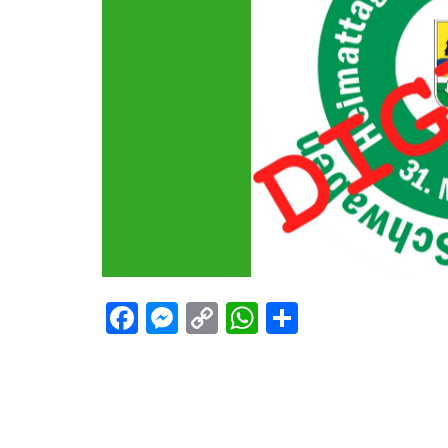
Facebook
Messenger
Copy
WhatsApp
Teilen
Link