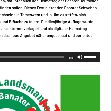
en, darunter auch den Heimattag der Banater Deutschen,
ttfinden sollen. Dieses Fest bietet den Banater Schwaben
wechselnd in Temeswear und in Ulm zu treffen, sich
 und Bräuche zu feiern. Die diesjährige Auflage wurde,
 ins Internet verlagert und als digitaler Heimattag
ch das neue Angebot näher angeschaut und berichtet
Pfeiltasten
00:00
Hoch/Runter
benutzen,
um
die
Lautstärke
zu
regeln.