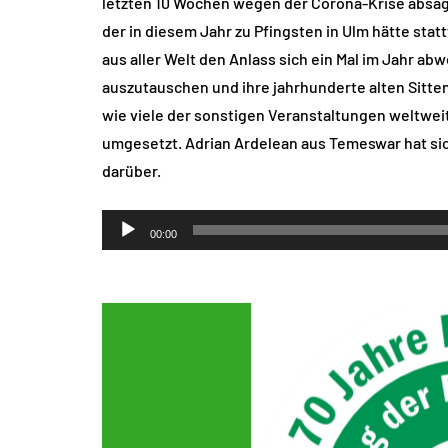
letzten 10 Wochen wegen der Corona-Krise absag
der in diesem Jahr zu Pfingsten in Ulm hätte sta
aus aller Welt den Anlass sich ein Mal im Jahr ab
auszutauschen und ihre jahrhunderte alten Sitten
wie viele der sonstigen Veranstaltungen weltweit,
umgesetzt. Adrian Ardelean aus Temeswar hat si
darüber.
Audio-
00:00
Player