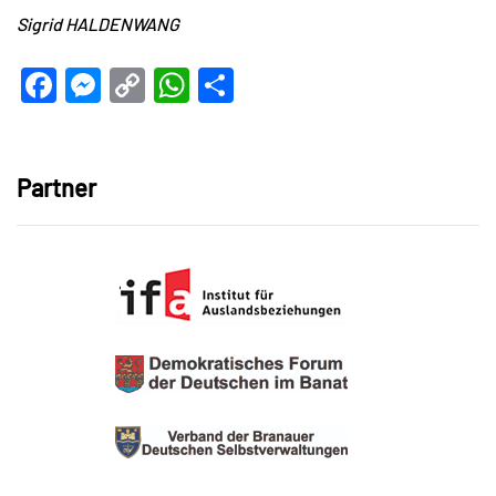
Sigrid HALDENWANG
Facebook
Messenger
Copy
WhatsApp
Teilen
Link
Partner