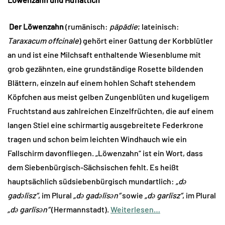
Der Löwenzahn
(rumänisch:
păpădie
; lateinisch:
Taraxacum offcinale
) gehört einer Gattung der Korbblütler
an und ist eine Milchsaft enthaltende Wiesenblume mit
grob gezähnten, eine grundständige Rosette bildenden
Blättern, einzeln auf einem hohlen Schaft stehendem
Köpfchen aus meist gelben Zungenblüten und kugeligem
Fruchtstand aus zahlreichen Einzelfrüchten, die auf einem
langen Stiel eine schirmartig ausgebreitete Federkrone
tragen und schon beim leichten Windhauch wie ein
Fallschirm davonfliegen. „Löwenzahn“ ist ein Wort, dass
dem Siebenbürgisch-Sächsischen fehlt. Es heißt
hauptsächlich südsiebenbürgisch mundartlich:
„dǝ
gadǝlīsz“
, im Plural
„dǝ gadǝlīsǝn“
sowie
„dǝ garlīsz“
, im Plural
„dǝ garlīsǝn“
(Hermannstadt).
Weiterlesen…