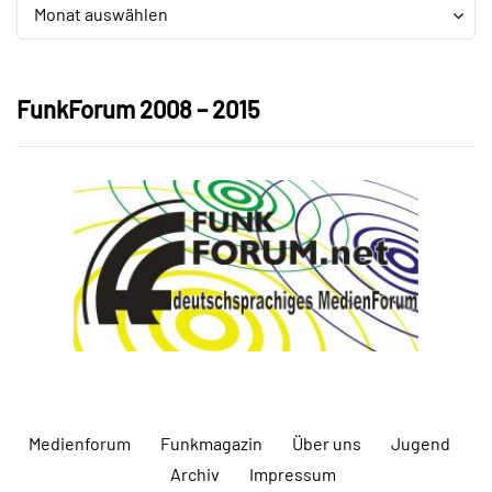
Archiv
Archiv
Monat auswählen
FunkForum 2008 – 2015
Medienforum
Funkmagazin
Über uns
Jugend
Archiv
Impressum