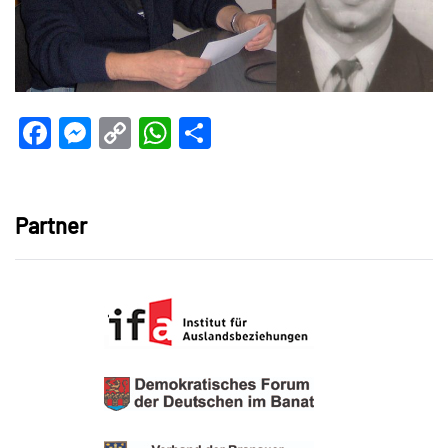
Facebook
Messenger
Copy
WhatsApp
Teilen
Link
Partner