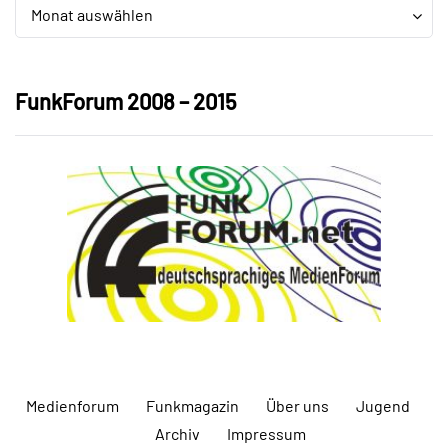
Archiv
Archiv
Monat auswählen
FunkForum 2008 – 2015
Medienforum
Funkmagazin
Über uns
Jugend
Archiv
Impressum