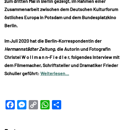
zum dritten Mal in Berlin gezeigt, im Rahmen einer
Zusammenarbeit zwischen dem Deutschen Kulturforum
östliches Europa in Potsdam und dem Bundesplatzkino
Berlin.
Im Juli 2020 hat die Berlin-Korrespondentin der
Hermannstädter Zeitung
, die Autorin und Fotografin
Christel W o l l m a n n-F i e d l e r, folgendes Interview mit
dem Filmemacher, Schriftsteller und Dramatiker Frieder
Schuller geführt:
Weiterlesen…
Facebook
Messenger
Copy
WhatsApp
Teilen
Link