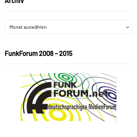
Archiv
Archiv
Archiv
Monat auswählen
FunkForum 2008 – 2015