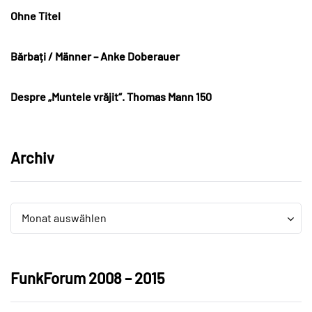
Ohne Titel
Bărbați / Männer – Anke Doberauer
Despre „Muntele vrăjit“. Thomas Mann 150
Archiv
Archiv
Archiv
Monat auswählen
FunkForum 2008 – 2015