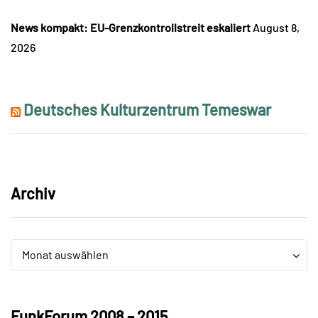
News kompakt: EU-Grenzkontrollstreit eskaliert
August 8,
2026
Deutsches Kulturzentrum Temeswar
Archiv
Archiv
Archiv
Monat auswählen
FunkForum 2008 – 2015