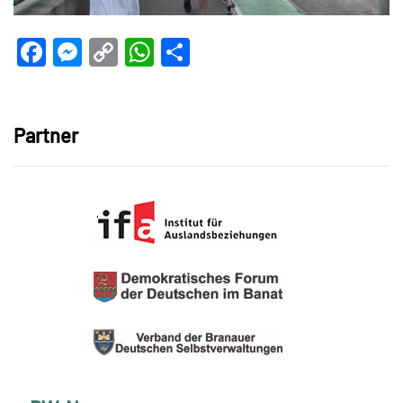
Facebook
Messenger
Copy
WhatsApp
Teilen
Link
Partner