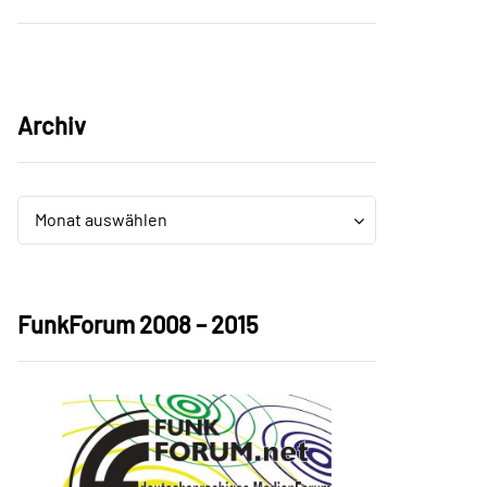
Archiv
Archiv
Archiv
Monat auswählen
FunkForum 2008 – 2015