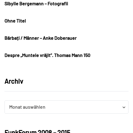
Sibylle Bergemann – Fotografii
Ohne Titel
Bărbați / Männer – Anke Doberauer
Despre „Muntele vrăjit“. Thomas Mann 150
Archiv
Archiv
Archiv
Monat auswählen
FunkForum 2008 – 2015