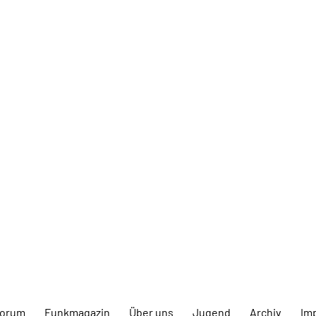
forum
Funkmagazin
Über uns
Jugend
Archiv
Im