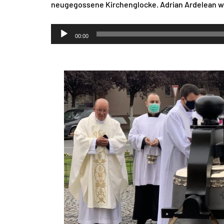
neugegossene Kirchenglocke. Adrian Ardelean wa
Audio-
00:00
Player