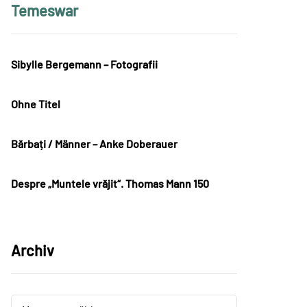
Temeswar
Sibylle Bergemann – Fotografii
Ohne Titel
Bărbați / Männer – Anke Doberauer
Despre „Muntele vrăjit“. Thomas Mann 150
Archiv
Archiv
Archiv