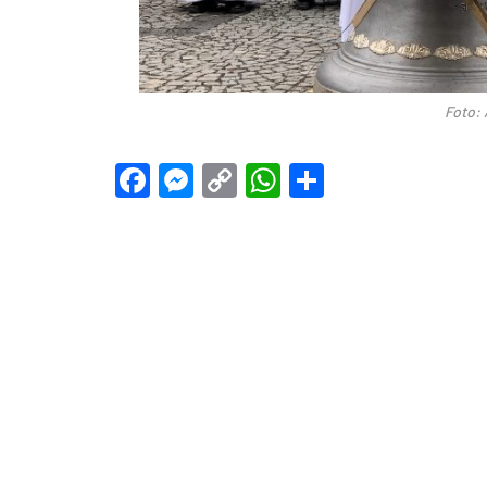
Foto: 
Facebook
Messenger
Copy
WhatsApp
Teilen
Link