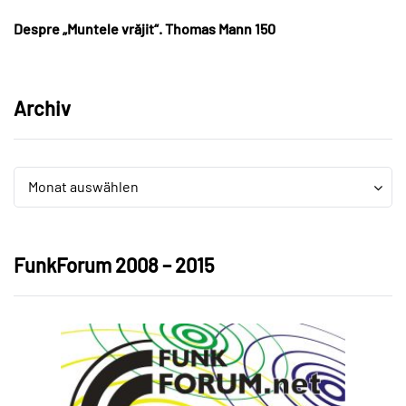
Despre „Muntele vrăjit“. Thomas Mann 150
Archiv
Archiv
Archiv
Monat auswählen
FunkForum 2008 – 2015