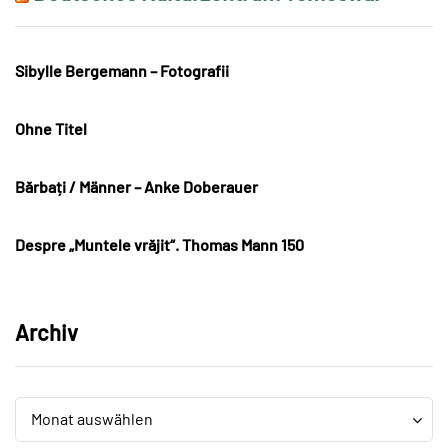
Sibylle Bergemann – Fotografii
Ohne Titel
Bărbați / Männer – Anke Doberauer
Despre „Muntele vrăjit“. Thomas Mann 150
Archiv
Archiv
Archiv
Monat auswählen