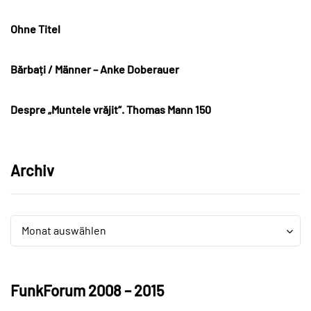
Ohne Titel
Bărbați / Männer – Anke Doberauer
Despre „Muntele vrăjit“. Thomas Mann 150
Archiv
Archiv
Archiv
Monat auswählen
FunkForum 2008 – 2015