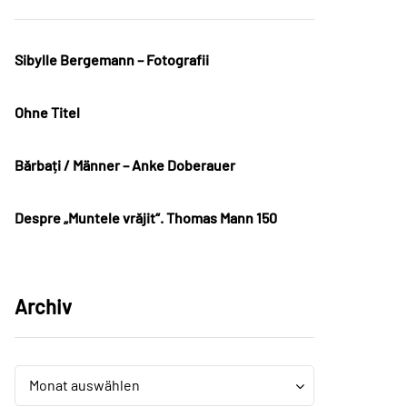
Sibylle Bergemann – Fotografii
Ohne Titel
Bărbați / Männer – Anke Doberauer
Despre „Muntele vrăjit“. Thomas Mann 150
Archiv
Archiv
Archiv
Monat auswählen