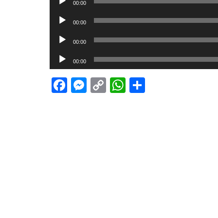
00:00
Player
Audio-
00:00
Player
Audio-
00:00
Player
Audio-
00:00
Player
Facebook
Messenger
Copy
WhatsApp
Teilen
Link