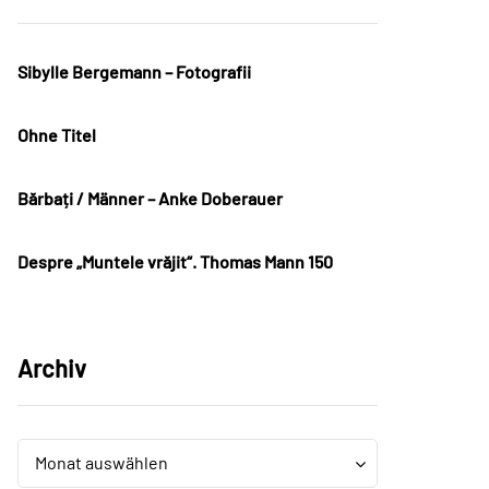
Sibylle Bergemann – Fotografii
Ohne Titel
Bărbați / Männer – Anke Doberauer
Despre „Muntele vrăjit“. Thomas Mann 150
Archiv
Archiv
Archiv
Monat auswählen